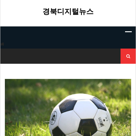
Skip
to
경북디지털뉴스
content
검
색: