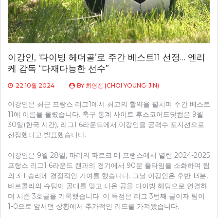
이강인, ‘다이빙 헤더골’로 주간 베스트11 선정… 엔리
케 감독 “다재다능한 선수”
22 10월 2024
BY
최영진 (CHOI YOUNG-JIN)
이강인은 최근 프랑스 리그1에서 최고의 활약을 펼치며 주간 베스트
11에 이름을 올렸습니다. 축구 통계 사이트 후스코어드닷컴은 9월
30일(한국 시간), 리그1 6라운드에서 이강인을 공격수 포지션으로
선정했다고 발표했습니다.
이강인은 9월 28일, 파리의 파르크 데 프랭스에서 열린 2024-2025
프랑스 리그1 6라운드 렌과의 경기에서 90분 풀타임을 소화하며 팀
의 3-1 승리에 결정적인 기여를 했습니다. 그날 이강인은 후반 13분,
바르콜라의 슈팅이 골대를 맞고 나온 공을 다이빙 헤딩으로 연결하
며 시즌 3호골을 기록했습니다. 이 득점은 리그 3번째 골이자 팀이
1-0으로 앞서던 상황에서 추가적인 리드를 가져왔습니다.