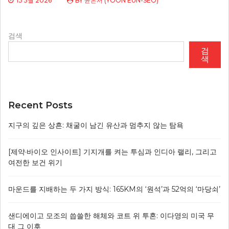
13 5월 2026
BY
윤은서 (YOON EUN-SEO)
검색
검
색
Recent Posts
지구의 깊은 상흔: 채굴이 남긴 유산과 멈추지 않는 탐욕
[제약·바이오 인사이트] 기지개를 켜는 투심과 인디아 랠리, 그리고
여전한 보건 위기
마운드를 지배하는 두 가지 방식: 165KM의 ‘원석’과 52억의 ‘마당쇠’
샌디에이고 모조의 씁쓸한 해체와 코트 위 투혼: 이다영의 미국 무
대 그 이후