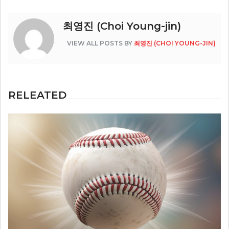
탐
색
최영진 (Choi Young-jin)
VIEW ALL POSTS BY
최영진 (CHOI YOUNG-JIN)
RELEATED