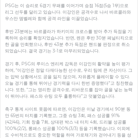
PSG는 이 승리로 6경기 무패를 이어가며 승점 16점(5승 1무)으로
리그 선두를 달리고 있습니다. 이강인은 공격수로 나서 바르콜라와
우스만 뎀벨레와 함께 공격 라인을 이끌었습니다.
후반 23분에는 바르콜라가 하키미의 크로스를 받아 추가 득점을 기
록하며 승리를 확정지었습니다. 반면, 렌은 후반 30분 페널티킥으로
한 골을 만회했으나, 후반 43분 추가 득점은 핸드볼 판정으로 취소
되었습니다. 결국 경기는 3-1로 마무리되었습니다.
경기 후, PSG의 루이스 엔리케 감독은 이강인의 활약을 높이 평가
하며, “이강인은 정말 다재다능한 선수로, 우리 팀에 큰 자산이다. 그
는 압박 상황에서도 공을 잃지 않으며, 자유롭게 플레이할 수 있다.
오늘 경기를 통해 뛰어난 경기력을 다시 한번 증명했다”고 칭찬했습
니다. 또한, “그는 영리한 공격수로, 리바운드를 잡아 골을 넣는 능력
이 뛰어나다. 패스와 슈팅 모두 훌륭하다”고 덧붙였습니다.
축구 통계 사이트 풋몹에 따르면, 이강인은 이날 경기에서 90분 동
안 65번의 터치를 기록했고, 그중 슈팅 3회, 패스 성공률 91%
(42/46), 기회 창출 7회, 상대편 박스 내 터치 4회, 드리블 성공률
100%(2/2), 롱패스 성공률 100%(3/3) 등을 기록했습니다. 이외에
도 수비적으로도 중요한 역할을 하며 가로채기와 걷어내기 등을 성