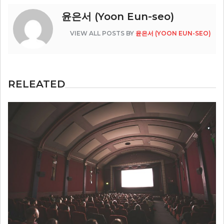
윤은서 (Yoon Eun-seo)
VIEW ALL POSTS BY
윤은서 (YOON EUN-SEO)
RELEATED