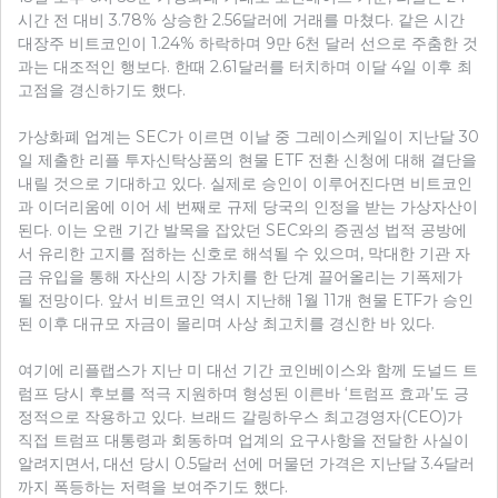
시간 전 대비 3.78% 상승한 2.56달러에 거래를 마쳤다. 같은 시간
대장주 비트코인이 1.24% 하락하며 9만 6천 달러 선으로 주춤한 것
과는 대조적인 행보다. 한때 2.61달러를 터치하며 이달 4일 이후 최
고점을 경신하기도 했다.
가상화폐 업계는 SEC가 이르면 이날 중 그레이스케일이 지난달 30
일 제출한 리플 투자신탁상품의 현물 ETF 전환 신청에 대해 결단을
내릴 것으로 기대하고 있다. 실제로 승인이 이루어진다면 비트코인
과 이더리움에 이어 세 번째로 규제 당국의 인정을 받는 가상자산이
된다. 이는 오랜 기간 발목을 잡았던 SEC와의 증권성 법적 공방에
서 유리한 고지를 점하는 신호로 해석될 수 있으며, 막대한 기관 자
금 유입을 통해 자산의 시장 가치를 한 단계 끌어올리는 기폭제가
될 전망이다. 앞서 비트코인 역시 지난해 1월 11개 현물 ETF가 승인
된 이후 대규모 자금이 몰리며 사상 최고치를 경신한 바 있다.
여기에 리플랩스가 지난 미 대선 기간 코인베이스와 함께 도널드 트
럼프 당시 후보를 적극 지원하며 형성된 이른바 ‘트럼프 효과’도 긍
정적으로 작용하고 있다. 브래드 갈링하우스 최고경영자(CEO)가
직접 트럼프 대통령과 회동하며 업계의 요구사항을 전달한 사실이
알려지면서, 대선 당시 0.5달러 선에 머물던 가격은 지난달 3.4달러
까지 폭등하는 저력을 보여주기도 했다.