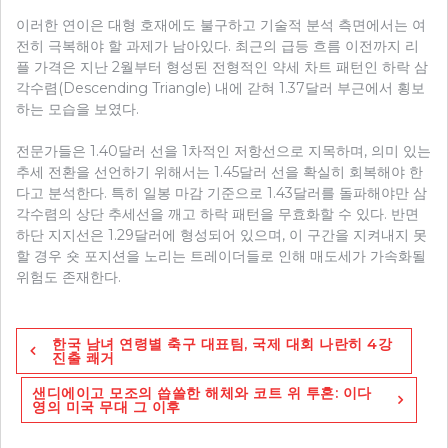
이러한 연이은 대형 호재에도 불구하고 기술적 분석 측면에서는 여
전히 극복해야 할 과제가 남아있다. 최근의 급등 흐름 이전까지 리
플 가격은 지난 2월부터 형성된 전형적인 약세 차트 패턴인 하락 삼
각수렴(Descending Triangle) 내에 갇혀 1.37달러 부근에서 횡보
하는 모습을 보였다.
전문가들은 1.40달러 선을 1차적인 저항선으로 지목하며, 의미 있는
추세 전환을 선언하기 위해서는 1.45달러 선을 확실히 회복해야 한
다고 분석한다. 특히 일봉 마감 기준으로 1.43달러를 돌파해야만 삼
각수렴의 상단 추세선을 깨고 하락 패턴을 무효화할 수 있다. 반면
하단 지지선은 1.29달러에 형성되어 있으며, 이 구간을 지켜내지 못
할 경우 숏 포지션을 노리는 트레이더들로 인해 매도세가 가속화될
위험도 존재한다.
글
한국 남녀 연령별 축구 대표팀, 국제 대회 나란히 4강
탐
진출 쾌거
색
샌디에이고 모조의 씁쓸한 해체와 코트 위 투혼: 이다
영의 미국 무대 그 이후