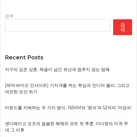
검색
검
색
Recent Posts
지구의 깊은 상흔: 채굴이 남긴 유산과 멈추지 않는 탐욕
[제약·바이오 인사이트] 기지개를 켜는 투심과 인디아 랠리, 그리고
여전한 보건 위기
마운드를 지배하는 두 가지 방식: 165KM의 ‘원석’과 52억의 ‘마당쇠’
샌디에이고 모조의 씁쓸한 해체와 코트 위 투혼: 이다영의 미국 무
대 그 이후