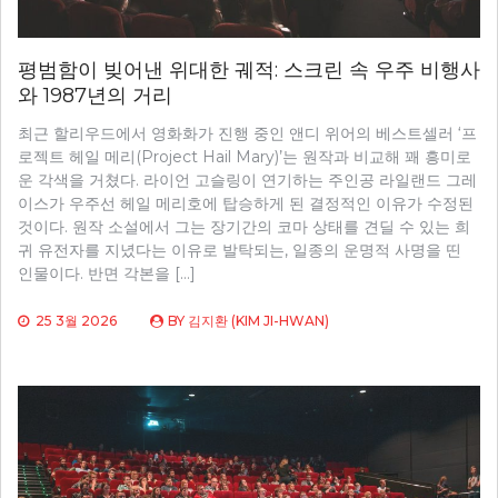
평범함이 빚어낸 위대한 궤적: 스크린 속 우주 비행사
와 1987년의 거리
최근 할리우드에서 영화화가 진행 중인 앤디 위어의 베스트셀러 ‘프
로젝트 헤일 메리(Project Hail Mary)’는 원작과 비교해 꽤 흥미로
운 각색을 거쳤다. 라이언 고슬링이 연기하는 주인공 라일랜드 그레
이스가 우주선 헤일 메리호에 탑승하게 된 결정적인 이유가 수정된
것이다. 원작 소설에서 그는 장기간의 코마 상태를 견딜 수 있는 희
귀 유전자를 지녔다는 이유로 발탁되는, 일종의 운명적 사명을 띤
인물이다. 반면 각본을 […]
25 3월 2026
BY
김지환 (KIM JI-HWAN)