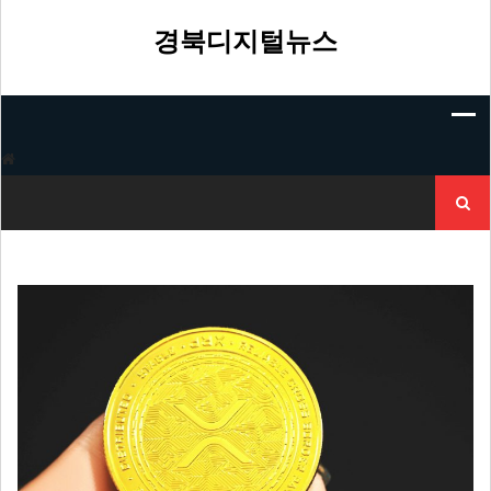
Skip
to
경북디지털뉴스
content
검
색: