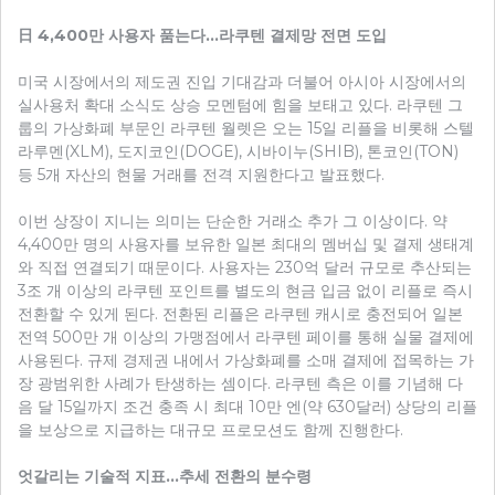
日 4,400만 사용자 품는다…라쿠텐 결제망 전면 도입
미국 시장에서의 제도권 진입 기대감과 더불어 아시아 시장에서의
실사용처 확대 소식도 상승 모멘텀에 힘을 보태고 있다. 라쿠텐 그
룹의 가상화폐 부문인 라쿠텐 월렛은 오는 15일 리플을 비롯해 스텔
라루멘(XLM), 도지코인(DOGE), 시바이누(SHIB), 톤코인(TON)
등 5개 자산의 현물 거래를 전격 지원한다고 발표했다.
이번 상장이 지니는 의미는 단순한 거래소 추가 그 이상이다. 약
4,400만 명의 사용자를 보유한 일본 최대의 멤버십 및 결제 생태계
와 직접 연결되기 때문이다. 사용자는 230억 달러 규모로 추산되는
3조 개 이상의 라쿠텐 포인트를 별도의 현금 입금 없이 리플로 즉시
전환할 수 있게 된다. 전환된 리플은 라쿠텐 캐시로 충전되어 일본
전역 500만 개 이상의 가맹점에서 라쿠텐 페이를 통해 실물 결제에
사용된다. 규제 경제권 내에서 가상화폐를 소매 결제에 접목하는 가
장 광범위한 사례가 탄생하는 셈이다. 라쿠텐 측은 이를 기념해 다
음 달 15일까지 조건 충족 시 최대 10만 엔(약 630달러) 상당의 리플
을 보상으로 지급하는 대규모 프로모션도 함께 진행한다.
엇갈리는 기술적 지표…추세 전환의 분수령