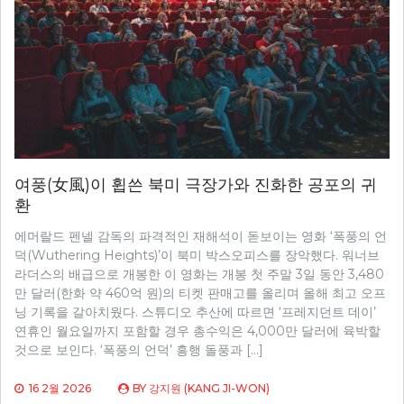
여풍(女風)이 휩쓴 북미 극장가와 진화한 공포의 귀
환
에머랄드 펜넬 감독의 파격적인 재해석이 돋보이는 영화 ‘폭풍의 언
덕(Wuthering Heights)’이 북미 박스오피스를 장악했다. 워너브
라더스의 배급으로 개봉한 이 영화는 개봉 첫 주말 3일 동안 3,480
만 달러(한화 약 460억 원)의 티켓 판매고를 올리며 올해 최고 오프
닝 기록을 갈아치웠다. 스튜디오 추산에 따르면 ‘프레지던트 데이’
연휴인 월요일까지 포함할 경우 총수익은 4,000만 달러에 육박할
것으로 보인다. ‘폭풍의 언덕’ 흥행 돌풍과 […]
16 2월 2026
BY
강지원 (KANG JI-WON)