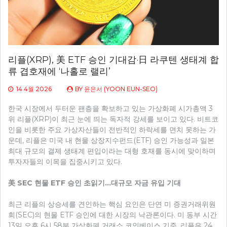
리플(XRP), 美 ETF 승인 기대감·日 라쿠텐 생태계 합
류 겹호재에 ‘나홀로 랠리’
14 4월 2026
BY
윤은서 (YOON EUN-SEO)
한국 시장에서 두터운 팬층을 확보하고 있는 가상화폐 시가총액 3
위 리플(XRP)이 최근 눈에 띄는 독자적 강세를 보이고 있다. 비트코
인을 비롯한 주요 가상자산들이 전반적인 하락세를 면치 못하는 가
운데, 리플은 미국 내 현물 상장지수펀드(ETF) 승인 가능성과 일본
최대 규모의 결제 생태계 편입이라는 대형 호재를 동시에 맞이하며
투자자들의 이목을 집중시키고 있다.
美 SEC 현물 ETF 승인 초읽기…대규모 자금 유입 기대
최근 리플의 상승세를 견인하는 핵심 요인은 단연 미 증권거래위원
회(SEC)의 현물 ETF 승인에 대한 시장의 낙관론이다. 미 동부 시간
13일 오후 6시 58분 가상화폐 거래소 코인베이스 기준, 리플은 24