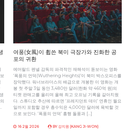
생
여풍(女風)이 휩쓴 북미 극장가와 진화한 공
포의 귀환
시
에머랄드 펜넬 감독의 파격적인 재해석이 돋보이는 영화
 보
‘폭풍의 언덕(Wuthering Heights)’이 북미 박스오피스를
적
장악했다. 워너브라더스의 배급으로 개봉한 이 영화는 개
상
봉 첫 주말 3일 동안 3,480만 달러(한화 약 460억 원)의
 생
티켓 판매고를 올리며 올해 최고 오프닝 기록을 갈아치웠
들의
다. 스튜디오 추산에 따르면 ‘프레지던트 데이’ 연휴인 월요
…
일까지 포함할 경우 총수익은 4,000만 달러에 육박할 것
으로 보인다. ‘폭풍의 언덕’ 흥행 돌풍과 […]
16 2월 2026
BY
강지원 (KANG JI-WON)