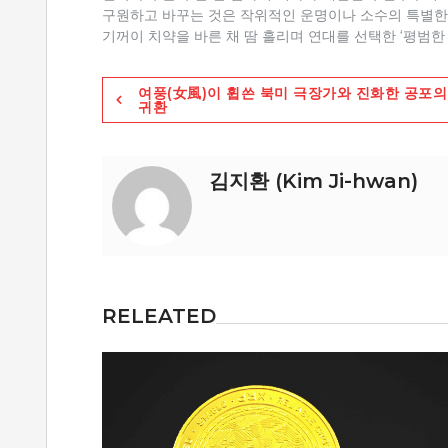
구원하고 바꾸는 것은 작위적인 운명이나 소수의 특별한 
기꺼이 치약을 바른 채 땀 흘리며 연대를 선택한 ‘평범한
글
여풍(女風)이 휩쓴 북미 극장가와 진화한 공포의
귀환
탐
색
김지환 (Kim Ji-hwan)
RELEATED