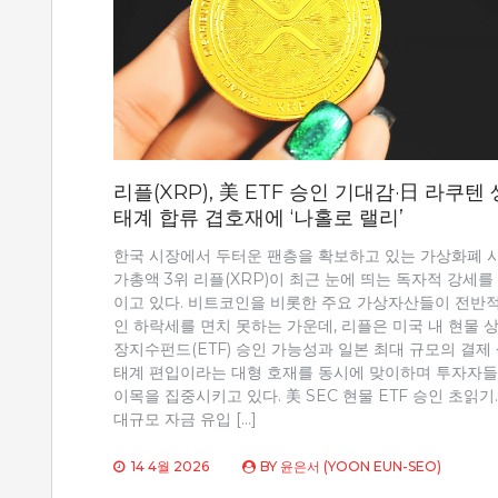
리플(XRP), 美 ETF 승인 기대감·日 라쿠텐 
태계 합류 겹호재에 ‘나홀로 랠리’
한국 시장에서 두터운 팬층을 확보하고 있는 가상화폐 
가총액 3위 리플(XRP)이 최근 눈에 띄는 독자적 강세를
이고 있다. 비트코인을 비롯한 주요 가상자산들이 전반
인 하락세를 면치 못하는 가운데, 리플은 미국 내 현물 
장지수펀드(ETF) 승인 가능성과 일본 최대 규모의 결제
태계 편입이라는 대형 호재를 동시에 맞이하며 투자자
이목을 집중시키고 있다. 美 SEC 현물 ETF 승인 초읽기
대규모 자금 유입 […]
14 4월 2026
BY
윤은서 (YOON EUN-SEO)