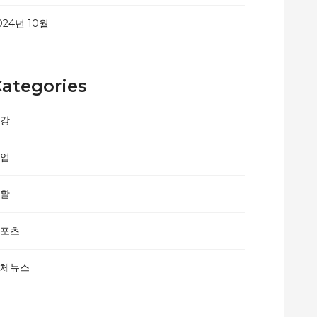
024년 10월
ategories
건강
산업
생활
스포츠
전체뉴스