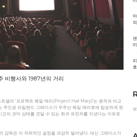
마
의
샌
미
리
호
주 비행사와 1987년의 거리
 ‘프로젝트 헤일 메리(Project Hail Mary)’는 원작과 비교
는 주인공 라일랜드 그레이스가 우주선 헤일 메리호에 탑승하게 된
보
기간의 코마 상태를 견딜 수 있는 희귀 유전자를 지녔다는 이유로
밀러 감독은 이 작위적인 설정을 과감히 덜어냈다. 대신 그레이스가
A