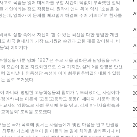
 사고로 목숨을 잃어 대체자를 구할 시간이 턱없이 부족했던 절박
된 개인이라는 점도 작용했다. 원작자 앤디 위어 역시 “소설을 쓸
2
렸는데, 영화가 이 문제를 매끄럽게 해결해 주어 기쁘다”며 찬사를
2
비극적 상황 속에서 자신이 할 수 있는 최선을 다한 평범한 개인.
도 한국 현대사의 가장 뜨거웠던 순간과 묘한 궤를 같이한다. 바
2
들’의 이야기다.
주항쟁을 다룬 영화 ‘1987’은 주로 서울 광화문과 남영동을 무대
2
집회 모습이 짧은 자료화면으로 스쳐 가지만, 실제 6월 항쟁은 안산,
처럼 일어났다. 명동성당 농성에 이어 최루탄추방결의대회가 열렸
2
기는 실로 뜨거웠다.
이 아니라, 평범한 고등학생들의 참여가 두드러졌다는 사실이다.
2
(48) 씨는 이른바 ‘고운(고등학교 운동)’ 1세대다. 시문학 동아
환 교사의 영향으로 사회 문제에 눈을 떴고, 강제 야간자율학습과
2
교학생회’ 조직을 도모했다.
녀들은 국가 폭력에 맞서는 사람들에게 빚진 마음을 안고 반월당
2
 최루탄 가스에 범벅이 된 이들의 눈 밑에 치약을 발라주거나 비