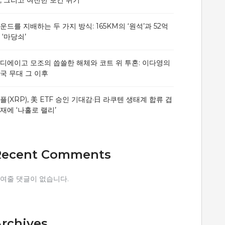
운드를 지배하는 두 가지 방식: 165KM의 ‘원석’과 52억
 ‘마당쇠’
디에이고 모조의 씁쓸한 해체와 코트 위 투혼: 이다영의
국 무대 그 이후
플(XRP), 美 ETF 승인 기대감·日 라쿠텐 생태계 합류 겹
재에 ‘나홀로 랠리’
Recent Comments
여줄 댓글이 없습니다.
rchives