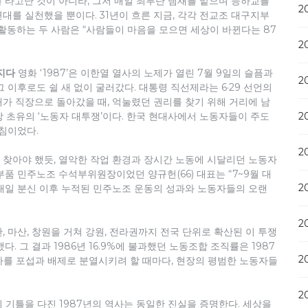
 타고난 것이 아니라, 그저 매일 최루탄 냄새를 맡으며 등하교를
2
대를 실천했을 뿐이다. 31년이 흐른 지금, 각각 전교조 대구지부
동하는 두 사람은 “사람들이 마음을 모으면 세상이 바뀐다는 87
2
지다
영화 ‘1987’은 이한열 열사의 노제가 열린 7월 9일의 슬픔과
2
 이후로도 쉴 새 없이 굴러갔다. 대통령 직선제라는 6·29 선언의
가 직장으로 돌아갔을 때, 억눌렸던 권리를 찾기 위해 거리에 남
2
상 초유의 ‘노동자 대투쟁’이다. 한국 현대사에서 노동자들이 주도
외침이었다.
2
찾아야 했듯, 열악한 작업 환경과 장시간 노동에 시달리던 노동자
품 민주노조 수석부위원장이었던 양규헌(66) 대표는 “7~9월 대
2
전태일 분신 이후 누적된 민주노조 운동의 성과와 노동자들의 오랜
2
 마산, 창원을 거쳐 강원, 전라권까지 전국 단위로 확산된 이 투쟁
다. 그 결과 1986년 16.9%에 불과했던 노동조합 조직률은 1987
2
노동자를 포섭과 배제로 분열시키려 할 때마다, 현장의 평범한 노동자들
2
 기틀을 다진 1987년의 역사는 동일한 진실을 증명한다. 세상을