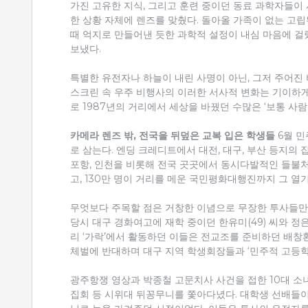
가진 고유한 지식, 그리고 훈련 중이던 동료 과학자들이
한 상황 자체에 렌즈를 맞췄다. 돌아올 가족이 없는 고립
때 억지로 만들어낸 듯한 과학적 설정이 내심 마음에 걸
보냈다.
특별한 유전자나 하늘이 내린 사명이 아닌, 그저 주어진 
스크린 속 우주 비행사의 이러한 서사적 변화는 기이하게
로 1987년의 거리에서 세상을 바꿨던 수많은 ‘보통 사람
카메라 렌즈 밖, 전국을 뒤덮은 교복 입은 학생들
6월 민
로 삼는다. 엔딩 크레디트에서 대전, 대구, 부산 등지의 
포항, 인천을 비롯해 전국 곳곳에서 동시다발적인 들불
고, 130만 명이 거리를 메운 국민평화대행진까지 그 열
무엇보다 주목할 점은 거창한 이념으로 무장한 투사들만
당시 대구 경화여고에 재학 중이던 한유미(49) 씨와 정은정
리 ‘가락’에서 활동하던 이들은 전교조를 준비하던 배창
체벌에 반대하며 대구 지역 학생회장들과 ‘민주적 고등학
광주항쟁 영상과 박종철 고문치사 사건을 접한 10대 소
집회 등 시위대 뒤꽁무니를 쫓아다녔다. 대학생 선배들이