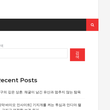
검
색:
검색
검
색
ecent Posts
구의 깊은 상흔: 채굴이 남긴 유산과 멈추지 않는 탐욕
제약·바이오 인사이트] 기지개를 켜는 투심과 인디아 랠
, 그리고 여전한 보건 위기