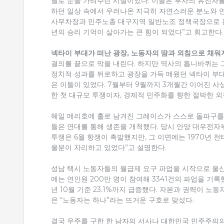
닐로 눈을 가려주던 시절이었다. 이들은 투사의 유전자를
하던 일상 속에서 우러나온 지극히 자연스러운 분노와 연
사무차장과 민주노총 대구지역 일반노조 정책국장으로 활
년의 승리 기억이 살아가는 큰 힘이 되었다”고 회고한다.
넥타이 부대가 떠난 광장, 노동자의 땀과 외침으로 채워
결의를 끝으로 막을 내린다. 하지만 역사의 톱니바퀴는 그
정치적 성과를 뒤로하고 광장을 가득 메웠던 넥타이 부대
은 이들이 있었다. 7월부터 9월까지 3개월간 이어진 사
한 첫 대규모 투쟁이자, 경제적 민주화를 향한 절박한 
헤일 메리호에 홀로 남겨진 그레이스가 스스로 돌파구를 
들은 연대를 통해 생존을 개척했다. 당시 안양 대우전자부
투쟁은 6월 항쟁이 촉발했지만, 그 이면에는 1970년 
울분이 자리하고 있었다”고 설명한다.
성남 택시 노동자들의 월급제 요구 파업을 시작으로 울산,
에는 연인원 200만 명이 참여해 3341건의 파업을 기록했
년 10월 기준 23.1%까지 급증했다. 자본과 권력이 
은 “노동자는 하나”라는 뜨거운 구호로 맞섰다.
결국 우주를 구한 한 남자의 서사나 대한민국 민주주의의