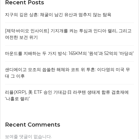
Recent Posts
지구의 깊은 상흔: 채굴이 남긴 유산과 멈추지 않는 탐욕
[제약·바이오 인사이트] 기지개를 켜는 투심과 인디아 랠리, 그리고
여전한 보건 위기
마운드를 지배하는 두 가지 방식: 165KM의 ‘원석’과 52억의 ‘마당쇠’
샌디에이고 모조의 씁쓸한 해체와 코트 위 투혼: 이다영의 미국 무
대 그 이후
리플(XRP), 美 ETF 승인 기대감·日 라쿠텐 생태계 합류 겹호재에
‘나홀로 랠리’
Recent Comments
보여줄 댓글이 없습니다.