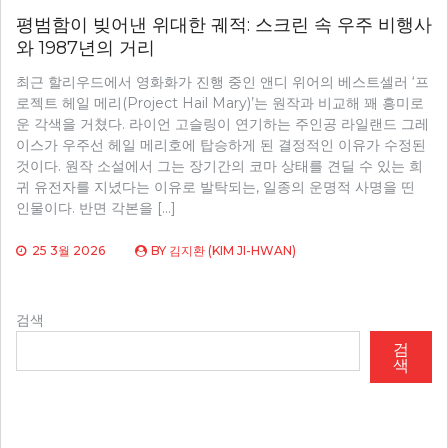
평범함이 빚어낸 위대한 궤적: 스크린 속 우주 비행사
와 1987년의 거리
최근 할리우드에서 영화화가 진행 중인 앤디 위어의 베스트셀러 ‘프
로젝트 헤일 메리(Project Hail Mary)’는 원작과 비교해 꽤 흥미로
운 각색을 거쳤다. 라이언 고슬링이 연기하는 주인공 라일랜드 그레
이스가 우주선 헤일 메리호에 탑승하게 된 결정적인 이유가 수정된
것이다. 원작 소설에서 그는 장기간의 코마 상태를 견딜 수 있는 희
귀 유전자를 지녔다는 이유로 발탁되는, 일종의 운명적 사명을 띤
인물이다. 반면 각본을 […]
25 3월 2026
BY
김지환 (KIM JI-HWAN)
검색
검
색