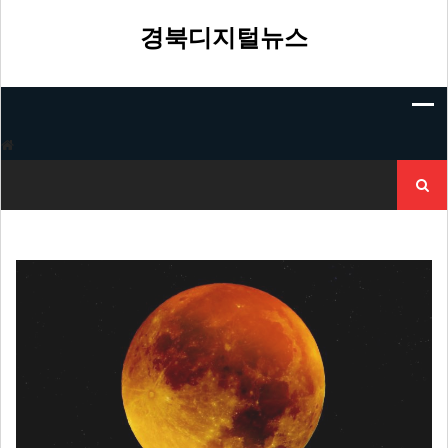
Skip
to
경북디지털뉴스
content
검
색: