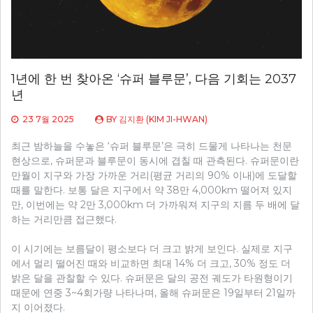
1년에 한 번 찾아온 ‘슈퍼 블루문’, 다음 기회는 2037
년
23 7월 2025
BY
김지환 (KIM JI-HWAN)
최근 밤하늘을 수놓은 ‘슈퍼 블루문’은 극히 드물게 나타나는 천문
현상으로, 슈퍼문과 블루문이 동시에 겹칠 때 관측된다. 슈퍼문이란
만월이 지구와 가장 가까운 거리(평균 거리의 90% 이내)에 도달할
때를 말한다. 보통 달은 지구에서 약 38만 4,000km 떨어져 있지
만, 이번에는 약 2만 3,000km 더 가까워져 지구의 지름 두 배에 달
하는 거리만큼 접근했다.
이 시기에는 보름달이 평소보다 더 크고 밝게 보인다. 실제로 지구
에서 멀리 떨어진 때와 비교하면 최대 14% 더 크고, 30% 정도 더
밝은 달을 관찰할 수 있다. 슈퍼문은 달의 공전 궤도가 타원형이기
때문에 연중 3~4회가량 나타나며, 올해 슈퍼문은 19일부터 21일까
지 이어졌다.